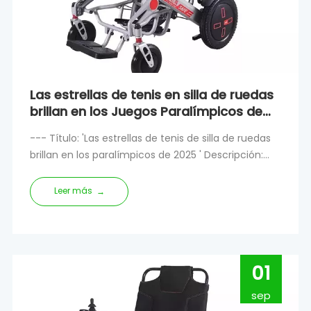
Las estrellas de tenis en silla de ruedas
brillan en los Juegos Paralímpicos de
2025
--- Título: 'Las estrellas de tenis de silla de ruedas
brillan en los paralímpicos de 2025 ' Descripción:
'Silla de silla de ruedas Paralímpica 2025: Ver
medallistas, puntos destacados de partidos y
Leer más
→
estrellas crecientes de los últimos juegos en París.
[]fecha:
01
sep