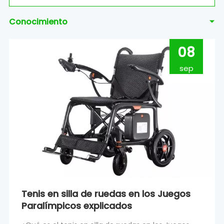
Conocimiento
08
sep
Tenis en silla de ruedas en los Juegos
Paralímpicos explicados