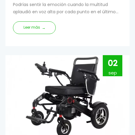
Paralímpicos de 2025
Podrías sentir la emoción cuando la multitud
aplaudió en voz alta por cada punto en el último
partido de tenis en silla de ruedas en los Juegos
Paralímpicos de 2025. Un atleta levantó su raqueta
Leer más
→
y sonrió con lágrimas después de un rally duro.
Mostró un verdadero corazón y espíritu. En ese
momento, viste cómo los deportes pueden traer a
las personas
02
sep