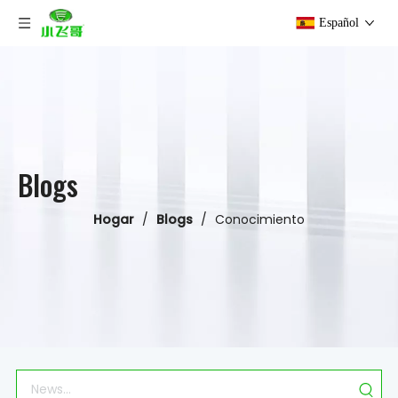
Español
Blogs
Hogar
/
Blogs
/
Conocimiento