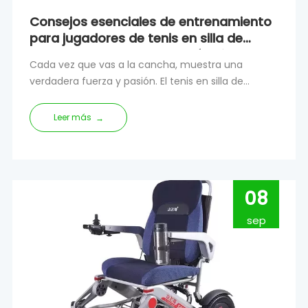
Consejos esenciales de entrenamiento
para jugadores de tenis en silla de
ruedas en los Juegos Paralímpicos
Cada vez que vas a la cancha, muestra una
verdadera fuerza y ​​pasión. El tenis en silla de
ruedas en los Juegos Paralímpicos te empuja a
hacer tu mejor esfuerzo. Necesitas un
Leer más
→
entrenamiento especial para jugar en este nivel.
Jugadores como tú enfrentan diferentes desafíos
en el tenis en silla de ruedas, desde aprender el
tenis de silla de ruedas para elegir
08
sep