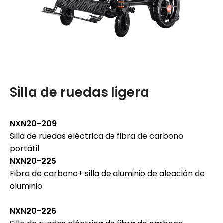
Silla de ruedas ligera
S
a
NXN20-209
p
Silla de ruedas eléctrica de fibra de carbono
N
portátil
Si
NXN20-225
N
Fibra de carbono+ silla de aluminio de aleación de
Re
aluminio
ru
N
NXN20-226
Si