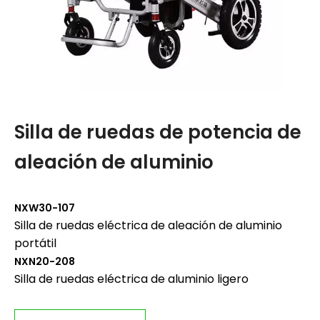
Silla de ruedas de potencia de
S
aleación de aluminio
a
NXW30-107
XF
Silla de ruedas eléctrica de aleación de aluminio
Si
portátil
po
NXN20-208
XF
Silla de ruedas eléctrica de aluminio ligero
Si