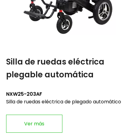
Silla de ruedas eléctrica
S
plegable automática
a
NXW25-203AF
N
Silla de ruedas eléctrica de plegado automático
Si
X
Si
Ver más
au