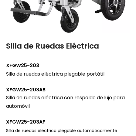
Silla de Ruedas Eléctrica
S
X
XFGW25-203
Silla de ruedas eléctrica plegable portátil
Si
1.
XFGW25-203AB
ae
Silla de ruedas eléctrica con respaldo de lujo para
2.
automóvil
3.
4.
XFGW25-203AF
Silla de ruedas eléctrica plegable automáticamente