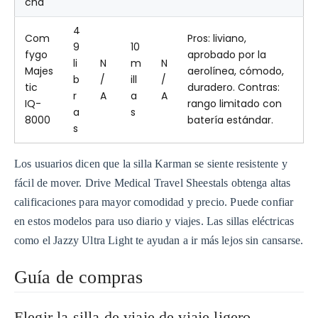
cha
4
Com
Pros: liviano,
9
10
fygo
aprobado por la
li
N
m
N
Majes
aerolínea, cómodo,
b
/
ill
/
tic
duradero. Contras:
r
A
a
A
IQ-
rango limitado con
a
s
8000
batería estándar.
s
Los usuarios dicen que la silla Karman se siente resistente y
fácil de mover. Drive Medical Travel Sheestals obtenga altas
calificaciones para mayor comodidad y precio. Puede confiar
en estos modelos para uso diario y viajes. Las sillas eléctricas
como el Jazzy Ultra Light te ayudan a ir más lejos sin cansarse.
Guía de compras
Elegir la silla de viaje de viaje ligero