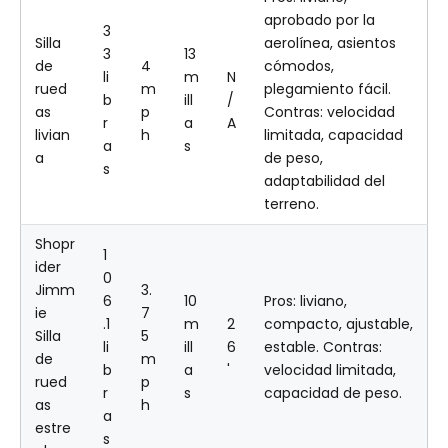
aprobado por la
3
Silla
aerolínea, asientos
3
13
de
4
cómodos,
li
m
N
rued
m
plegamiento fácil.
b
ill
/
as
p
Contras: velocidad
r
a
A
livian
h
limitada, capacidad
a
s
a
de peso,
s
adaptabilidad del
terreno.
Shopr
1
ider
0
Jimm
3.
6
10
Pros: liviano,
ie
7
.1
m
2
compacto, ajustable,
Silla
5
li
ill
6
estable. Contras:
de
m
b
a
'
velocidad limitada,
rued
p
r
s
capacidad de peso.
as
h
a
estre
s