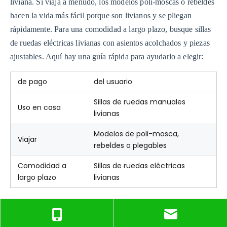
liviana. Si viaja a menudo, los modelos poli-moscas o rebeldes
hacen la vida más fácil porque son livianos y se pliegan
rápidamente. Para una comodidad a largo plazo, busque sillas
de ruedas eléctricas livianas con asientos acolchados y piezas
ajustables. Aquí hay una guía rápida para ayudarlo a elegir:
de pago
del usuario
Sillas de ruedas manuales
Uso en casa
livianas
Modelos de poli-mosca,
Viajar
rebeldes o plegables
Comodidad a
Sillas de ruedas eléctricas
largo plazo
livianas
Piense en su rutina diaria, comodidad y dónde usará su silla de
ruedas. Pruebe diferentes modelos livianos y solicite ayuda si