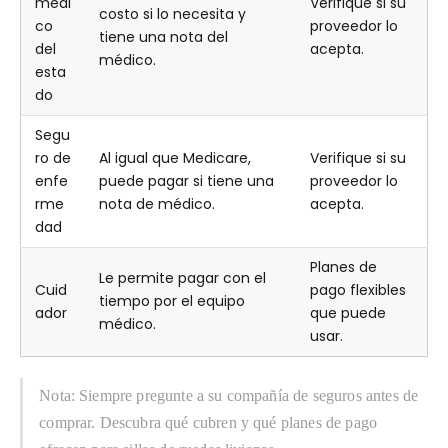
médi
Verifique si su
costo si lo necesita y
co
proveedor lo
tiene una nota del
del
acepta.
médico.
esta
do
Segu
ro de
Al igual que Medicare,
Verifique si su
enfe
puede pagar si tiene una
proveedor lo
rme
nota de médico.
acepta.
dad
Planes de
Le permite pagar con el
Cuid
pago flexibles
tiempo por el equipo
ador
que puede
médico.
usar.
Nota: Siempre pregunte a su compañía de seguros antes de
comprar. Descubra qué cubren y qué planes de pago