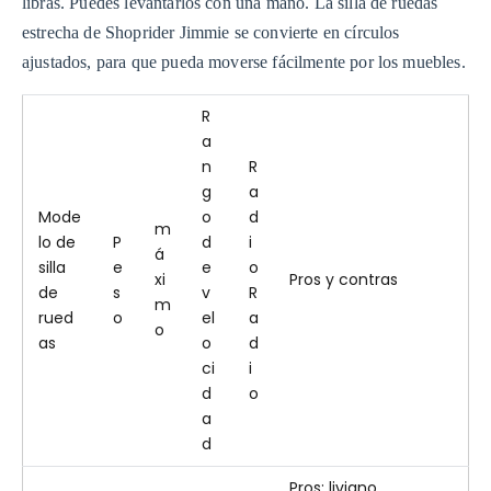
libras. Puedes levantarlos con una mano. La silla de ruedas
estrecha de Shoprider Jimmie se convierte en círculos
ajustados, para que pueda moverse fácilmente por los muebles.
R
a
n
R
g
a
Mode
o
d
m
lo de
P
d
i
á
silla
e
e
o
xi
Pros y contras
de
s
v
R
m
rued
o
el
a
o
as
o
d
ci
i
d
o
a
d
Pros: liviano,