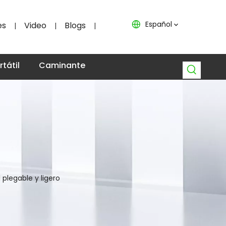
Español
es
Video
Blogs
|
|
|
tátil
Caminante
plegable y ligero