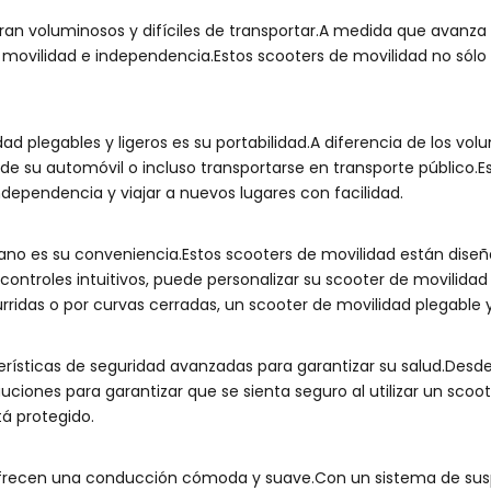
eran voluminosos y difíciles de transportar.A medida que avanza
u movilidad e independencia.Estos scooters de movilidad no sól
dad plegables y ligeros es su portabilidad.A diferencia de los vo
e su automóvil o incluso transportarse en transporte público.Es
dependencia y viajar a nuevos lugares con facilidad.
viano es su conveniencia.Estos scooters de movilidad están dise
 controles intuitivos, puede personalizar su scooter de movilida
idas o por curvas cerradas, un scooter de movilidad plegable y 
rísticas de seguridad avanzadas para garantizar su salud.Desd
iones para garantizar que se sienta seguro al utilizar un scoote
tá protegido.
 ofrecen una conducción cómoda y suave.Con un sistema de sus